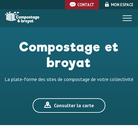
CONTACT
MON ESPACE
Togg
Aller
navi
au
Compostage et
contenu
principal
broyat
La plate-forme des sites de compostage de votre collectivité
Consulter la carte